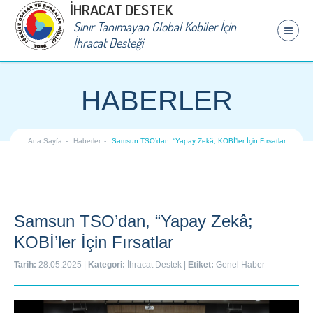
İHRACAT DESTEK
Sınır Tanımayan Global Kobiler İçin
İhracat Desteği
HABERLER
Ana Sayfa
Haberler
Samsun TSO’dan, “Yapay Zekâ; KOBİ’ler İçin Fırsatlar
Samsun TSO’dan, “Yapay Zekâ;
KOBİ’ler İçin Fırsatlar
Tarih:
28.05.2025
|
Kategori:
İhracat Destek
|
Etiket:
Genel Haber