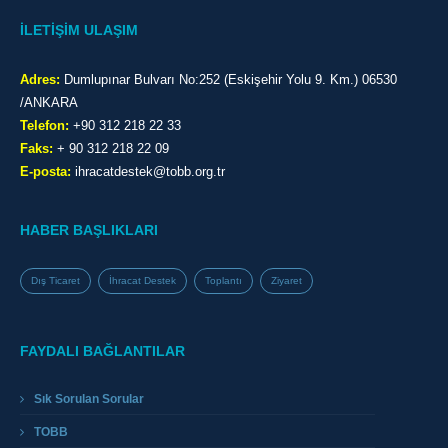
İLETİŞİM ULAŞIM
Adres:
Dumlupınar Bulvarı No:252 (Eskişehir Yolu 9. Km.) 06530
/ANKARA
Telefon:
+90 312 218 22 33
Faks:
+ 90 312 218 22 09
E-posta:
ihracatdestek@tobb.org.tr
HABER BAŞLIKLARI
Dış Ticaret
İhracat Destek
Toplantı
Ziyaret
FAYDALI BAĞLANTILAR
Sık Sorulan Sorular
TOBB