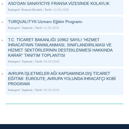
ASO’DAN SANAYİCİYE FRANSA VİZESİNDE KOLAYLIK
Kategori:
İhracat Destek
|
Tarih:
14.05.2026
TURQUALITY® Uzmanı Eğitim Programı
Kategori:
Toplantı
|
Tarih:
11.05.2026
T.C. TİCARET BAKANLIĞI 10962 SAYILI “HİZMET
İHRACATININ TANIMLANMASI, SINIFLANDIRILMASI VE
HİZMET SEKTÖRLERİNİN DESTEKLENMESİ HAKKINDA
KARAR” TANITIM TOPLANTISI
Kategori:
Toplantı
|
Tarih:
06.05.2026
AVRUPA İŞLETMELER AĞI KAPSAMINDA DIŞ TİCARET
EĞİTİMİ: EUROUTE, AVRUPA YOLUNDA İHRACATÇI KOBİ
PROGRAMI
Kategori:
Toplantı
|
Tarih:
05.05.2026