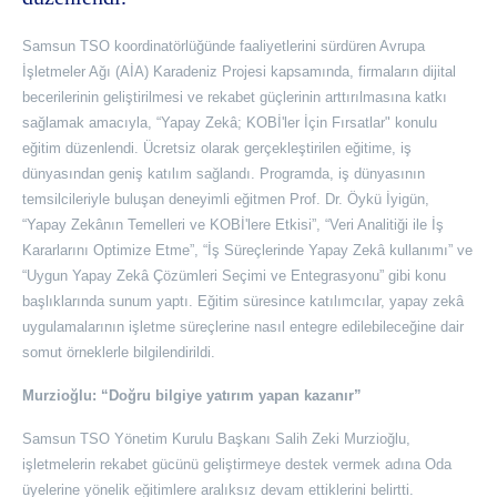
Samsun TSO koordinatörlüğünde faaliyetlerini sürdüren Avrupa
İşletmeler Ağı (AİA) Karadeniz Projesi kapsamında, firmaların dijital
becerilerinin geliştirilmesi ve rekabet güçlerinin arttırılmasına katkı
sağlamak amacıyla, “Yapay Zekâ; KOBİ'ler İçin Fırsatlar" konulu
eğitim düzenlendi. Ücretsiz olarak gerçekleştirilen eğitime, iş
dünyasından geniş katılım sağlandı. Programda, iş dünyasının
temsilcileriyle buluşan deneyimli eğitmen Prof. Dr. Öykü İyigün,
“Yapay Zekânın Temelleri ve KOBİ'lere Etkisi”, “Veri Analitiği ile İş
Kararlarını Optimize Etme”, “İş Süreçlerinde Yapay Zekâ kullanımı” ve
“Uygun Yapay Zekâ Çözümleri Seçimi ve Entegrasyonu” gibi konu
başlıklarında sunum yaptı. Eğitim süresince katılımcılar, yapay zekâ
uygulamalarının işletme süreçlerine nasıl entegre edilebileceğine dair
somut örneklerle bilgilendirildi.
Murzioğlu: “Doğru bilgiye yatırım yapan kazanır”
Samsun TSO Yönetim Kurulu Başkanı Salih Zeki Murzioğlu,
işletmelerin rekabet gücünü geliştirmeye destek vermek adına Oda
üyelerine yönelik eğitimlere aralıksız devam ettiklerini belirtti.