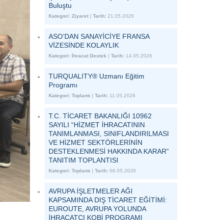
Buluştu
Kategori:
Ziyaret
|
Tarih:
21.05.2026
ASO’DAN SANAYİCİYE FRANSA
VİZESİNDE KOLAYLIK
Kategori:
İhracat Destek
|
Tarih:
14.05.2026
TURQUALITY® Uzmanı Eğitim
Programı
Kategori:
Toplantı
|
Tarih:
11.05.2026
T.C. TİCARET BAKANLIĞI 10962
SAYILI “HİZMET İHRACATININ
TANIMLANMASI, SINIFLANDIRILMASI
VE HİZMET SEKTÖRLERİNİN
DESTEKLENMESİ HAKKINDA KARAR”
TANITIM TOPLANTISI
Kategori:
Toplantı
|
Tarih:
06.05.2026
AVRUPA İŞLETMELER AĞI
KAPSAMINDA DIŞ TİCARET EĞİTİMİ:
EUROUTE, AVRUPA YOLUNDA
İHRACATÇI KOBİ PROGRAMI