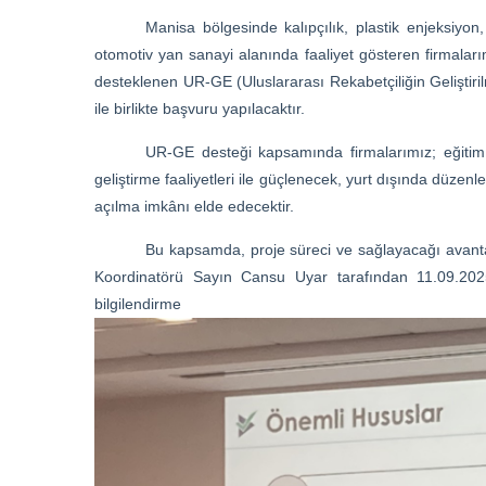
Manisa bölgesinde kalıpçılık, plastik enjeksiy
otomotiv yan sanayi alanında faaliyet gösteren firmalarım
desteklenen UR-GE (Uluslararası Rekabetçiliğin Geliştiri
ile birlikte başvuru yapılacaktır.
UR-GE desteği kapsamında firmalarımız; eğitim v
geliştirme faaliyetleri ile güçlenecek, yurt dışında düzenl
açılma imkânı elde edecektir.
Bu kapsamda, proje süreci ve sağlayacağı avanta
Koordinatörü Sayın Cansu Uyar tarafından 11.09.20
bilgilendirme to