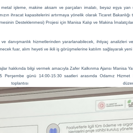
on, metal işleme, makine aksam ve parçaları imalatı, beyaz eşya yan
ızın ihracat kapasitelerini artırmaya yönelik olarak Ticaret Bakanlığı 
lmesinin Desteklenmesi) Projesi için Manisa Kalıp ve Makina İmalatçıla
e danışmanlık hizmetlerinden yararlanabilecek, ihtiyaç analizleri v
enecek fuar, alım heyeti ve ikili iş görüşmelerine katılım sağlayarak yen
jlar hakkında bilgi vermek amacıyla Zafer Kalkınma Ajansı Manisa Yat
25 Perşembe günü 14:00-15:30 saatleri arasında Odamız Hizmet 
plantısı düzenlenmişt