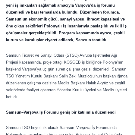
yeni iş imkanları sağlamak amacıyla Varşova’da iş forumu
düzenledi ve bazı temaslarda bulundu. Düzenlenen forumda,
Samsun’un ekonomik gücü, sanayi yapısı, ihracat kapasitesi ve
öne çıkan sektörleri Polonyalı iş insanlarıyla paylaşıldı ve ikili iş
görüşmeler gerçekleştirildi. Program kapsamında ayrıca, çeşitli
kurum ve kuruluşlar ziyaret edilerek, Samsun tanıtıldı.
Samsun Ticaret ve Sanayi Odası (STSO) Avrupa İşletmeler Ağı
Projesi kapsamında, proje ortağı KOSGEB iş birliğinde Polonya’nın
başkenti Varşova’ya üç gün süren çalışma gezisi düzenledi. Samsun
TSO Yönetim Kurulu Başkanı Salih Zeki Murzioğlu’nun başkanlığında
düzenlenen çalışma gezisine Meclis Başkanı Haluk Akyüz ve çeşitli
sektörlerde faaliyet gösteren Yönetim Kurulu üyeleri ve Meclis üyeleri
katıldı.
Samsun–Varşova İş Forumu geniş bir katılımla düzenlendi
Samsun TSO heyeti ilk olarak Samsun–Varşova İş Forumu’nda
Polonyalı iş insanlarıyla bir araya geldi. Polonya Ticaret Odası’nda