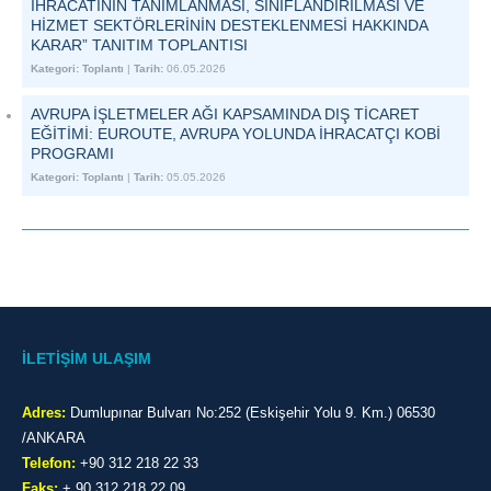
İHRACATININ TANIMLANMASI, SINIFLANDIRILMASI VE
HİZMET SEKTÖRLERİNİN DESTEKLENMESİ HAKKINDA
KARAR” TANITIM TOPLANTISI
Kategori:
Toplantı
|
Tarih:
06.05.2026
AVRUPA İŞLETMELER AĞI KAPSAMINDA DIŞ TİCARET
EĞİTİMİ: EUROUTE, AVRUPA YOLUNDA İHRACATÇI KOBİ
PROGRAMI
Kategori:
Toplantı
|
Tarih:
05.05.2026
İLETİŞİM ULAŞIM
Adres:
Dumlupınar Bulvarı No:252 (Eskişehir Yolu 9. Km.) 06530
/ANKARA
Telefon:
+90 312 218 22 33
Faks:
+ 90 312 218 22 09