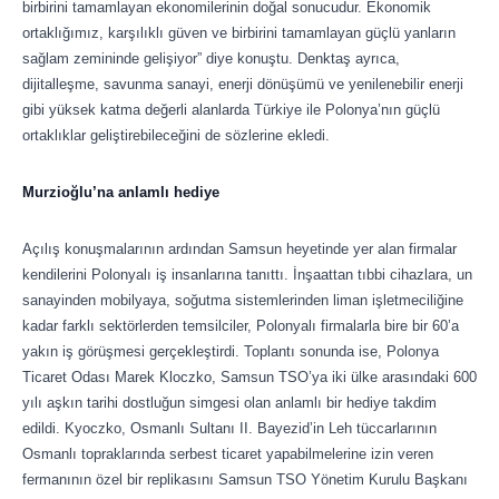
birbirini tamamlayan ekonomilerinin doğal sonucudur. Ekonomik
ortaklığımız, karşılıklı güven ve birbirini tamamlayan güçlü yanların
sağlam zemininde gelişiyor” diye konuştu. Denktaş ayrıca,
dijitalleşme, savunma sanayi, enerji dönüşümü ve yenilenebilir enerji
gibi yüksek katma değerli alanlarda Türkiye ile Polonya’nın güçlü
ortaklıklar geliştirebileceğini de sözlerine ekledi.
Murzioğlu’na anlamlı hediye
Açılış konuşmalarının ardından Samsun heyetinde yer alan firmalar
kendilerini Polonyalı iş insanlarına tanıttı. İnşaattan tıbbi cihazlara, un
sanayinden mobilyaya, soğutma sistemlerinden liman işletmeciliğine
kadar farklı sektörlerden temsilciler, Polonyalı firmalarla bire bir 60’a
yakın iş görüşmesi gerçekleştirdi. Toplantı sonunda ise, Polonya
Ticaret Odası Marek Kloczko, Samsun TSO’ya iki ülke arasındaki 600
yılı aşkın tarihi dostluğun simgesi olan anlamlı bir hediye takdim
edildi. Kyoczko, Osmanlı Sultanı II. Bayezid’in Leh tüccarlarının
Osmanlı topraklarında serbest ticaret yapabilmelerine izin veren
fermanının özel bir replikasını Samsun TSO Yönetim Kurulu Başkanı