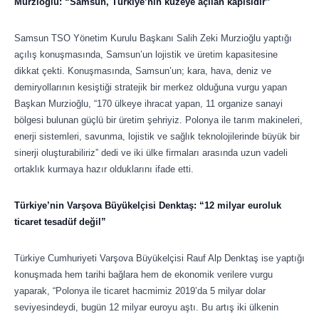
Murzioğlu: “Samsun, Türkiye’nin kuzeye açılan kapısıdır”
Samsun TSO Yönetim Kurulu Başkanı Salih Zeki Murzioğlu yaptığı
açılış konuşmasında, Samsun’un lojistik ve üretim kapasitesine
dikkat çekti. Konuşmasında, Samsun’un; kara, hava, deniz ve
demiryollarının kesiştiği stratejik bir merkez olduğuna vurgu yapan
Başkan Murzioğlu, “170 ülkeye ihracat yapan, 11 organize sanayi
bölgesi bulunan güçlü bir üretim şehriyiz. Polonya ile tarım makineleri,
enerji sistemleri, savunma, lojistik ve sağlık teknolojilerinde büyük bir
sinerji oluşturabiliriz” dedi ve iki ülke firmaları arasında uzun vadeli
ortaklık kurmaya hazır olduklarını ifade etti.
Türkiye’nin Varşova Büyükelçisi Denktaş: “12 milyar euroluk
ticaret tesadüf değil”
Türkiye Cumhuriyeti Varşova Büyükelçisi Rauf Alp Denktaş ise yaptığı
konuşmada hem tarihi bağlara hem de ekonomik verilere vurgu
yaparak, “Polonya ile ticaret hacmimiz 2019’da 5 milyar dolar
seviyesindeydi, bugün 12 milyar euroyu aştı. Bu artış iki ülkenin