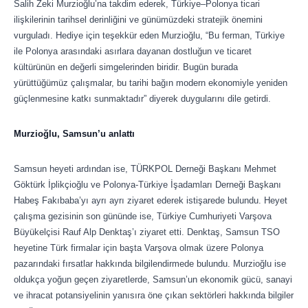
Salih Zeki Murzioğlu’na takdim ederek, Türkiye–Polonya ticari
ilişkilerinin tarihsel derinliğini ve günümüzdeki stratejik önemini
vurguladı. Hediye için teşekkür eden Murzioğlu, “Bu ferman, Türkiye
ile Polonya arasındaki asırlara dayanan dostluğun ve ticaret
kültürünün en değerli simgelerinden biridir. Bugün burada
yürüttüğümüz çalışmalar, bu tarihi bağın modern ekonomiyle yeniden
güçlenmesine katkı sunmaktadır” diyerek duygularını dile getirdi.
Murzioğlu, Samsun’u anlattı
Samsun heyeti ardından ise, TÜRKPOL Derneği Başkanı Mehmet
Göktürk İplikçioğlu ve Polonya-Türkiye İşadamları Derneği Başkanı
Habeş Fakıbaba’yı ayrı ayrı ziyaret ederek istişarede bulundu. Heyet
çalışma gezisinin son gününde ise, Türkiye Cumhuriyeti Varşova
Büyükelçisi Rauf Alp Denktaş’ı ziyaret etti. Denktaş, Samsun TSO
heyetine Türk firmalar için başta Varşova olmak üzere Polonya
pazarındaki fırsatlar hakkında bilgilendirmede bulundu. Murzioğlu ise
oldukça yoğun geçen ziyaretlerde, Samsun’un ekonomik gücü, sanayi
ve ihracat potansiyelinin yanısıra öne çıkan sektörleri hakkında bilgiler