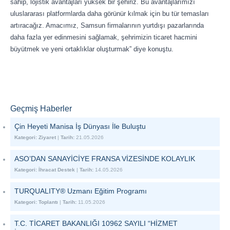
sahip, lojistik avantajları yüksek bir şehiriz. Bu avantajlarımızı
uluslararası platformlarda daha görünür kılmak için bu tür temasları
artıracağız. Amacımız, Samsun firmalarının yurtdışı pazarlarında
daha fazla yer edinmesini sağlamak, şehrimizin ticaret hacmini
büyütmek ve yeni ortaklıklar oluşturmak” diye konuştu.
Geçmiş Haberler
Çin Heyeti Manisa İş Dünyası İle Buluştu
Kategori:
Ziyaret
|
Tarih:
21.05.2026
ASO’DAN SANAYİCİYE FRANSA VİZESİNDE KOLAYLIK
Kategori:
İhracat Destek
|
Tarih:
14.05.2026
TURQUALITY® Uzmanı Eğitim Programı
Kategori:
Toplantı
|
Tarih:
11.05.2026
T.C. TİCARET BAKANLIĞI 10962 SAYILI “HİZMET