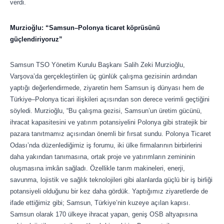
verdi.
Murzioğlu: “Samsun–Polonya ticaret köprüsünü
güçlendiriyoruz”
Samsun TSO Yönetim Kurulu Başkanı Salih Zeki Murzioğlu,
Varşova’da gerçekleştirilen üç günlük çalışma gezisinin ardından
yaptığı değerlendirmede, ziyaretin hem Samsun iş dünyası hem de
Türkiye–Polonya ticari ilişkileri açısından son derece verimli geçtiğini
söyledi. Murzioğlu, “Bu çalışma gezisi, Samsun’un üretim gücünü,
ihracat kapasitesini ve yatırım potansiyelini Polonya gibi stratejik bir
pazara tanıtmamız açısından önemli bir fırsat sundu. Polonya Ticaret
Odası’nda düzenlediğimiz iş forumu, iki ülke firmalarının birbirlerini
daha yakından tanımasına, ortak proje ve yatırımların zemininin
oluşmasına imkân sağladı. Özellikle tarım makineleri, enerji,
savunma, lojistik ve sağlık teknolojileri gibi alanlarda güçlü bir iş birliği
potansiyeli olduğunu bir kez daha gördük. Yaptığımız ziyaretlerde de
ifade ettiğimiz gibi; Samsun, Türkiye’nin kuzeye açılan kapısı.
Samsun olarak 170 ülkeye ihracat yapan, geniş OSB altyapısına