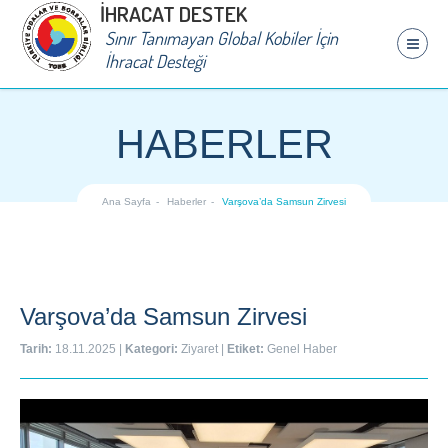
İHRACAT DESTEK
Sınır Tanımayan Global Kobiler İçin
İhracat Desteği
HABERLER
Ana Sayfa
Haberler
Varşova’da Samsun Zirvesi
Varşova’da Samsun Zirvesi
Tarih:
18.11.2025
|
Kategori:
Ziyaret
|
Etiket:
Genel Haber