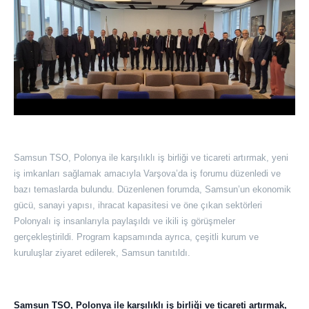
Samsun TSO, Polonya ile karşılıklı iş birliği ve ticareti artırmak, yeni
iş imkanları sağlamak amacıyla Varşova’da iş forumu düzenledi ve
bazı temaslarda bulundu. Düzenlenen forumda, Samsun’un ekonomik
gücü, sanayi yapısı, ihracat kapasitesi ve öne çıkan sektörleri
Polonyalı iş insanlarıyla paylaşıldı ve ikili iş görüşmeler
gerçekleştirildi. Program kapsamında ayrıca, çeşitli kurum ve
kuruluşlar ziyaret edilerek, Samsun tanıtıldı.
Samsun TSO, Polonya ile karşılıklı iş birliği ve ticareti artırmak,