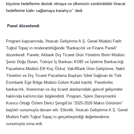
büyüme hedeflerine destek olmaya ve ülkemizin sürdürülebilir ihracat
hedeflerine katkı sağlamaya kararlıyız’’ dedi.
Panel düzenlendi
Program kapsamında, İhracatı Geliştirme A.Ş. Genel Müdürü Fatih
Tuğrul Topaç’ın moderatörlüğünde “Bankacılık ve Finans Paneli”
düzenlendi. Panele; Akbank Dış Ticaret Ürün Yönetimi Birim Müdürü
Şeniz Doğu Duran, Türkiye İş Bankası KOBİ ve İşletme Bankacılığı
Pazarlama Müdürü Elif Koç Özkul, VakıfBank Ürün Geliştirme, Nakit
Yönetimi ve Dış Ticaret Pazarlama Başkanı Sibel Sağman ile Türk
Eximbank Ege Bölge Müdürü Gülom Kudol katıldı. Panelistler,
bankacılık, finansman ve dış ticaret alanlarındaki güncel gelişmeler
hakkında katılımcıları bilgilendirdi. Program, Spinn Danışmanlık
Kurucu Ortağı Özlem Derici Şengül’ün “2025-2026 Makro Görünüm”
başlıklı sunumuyla devam etti. Etkinlik, İhracatı Geliştirme A.Ş. Genel
Müdürü Fatih Tuğrul Topaç’ın gerçekleştirdiği değerlendirme
sunumuyla sona erdi.