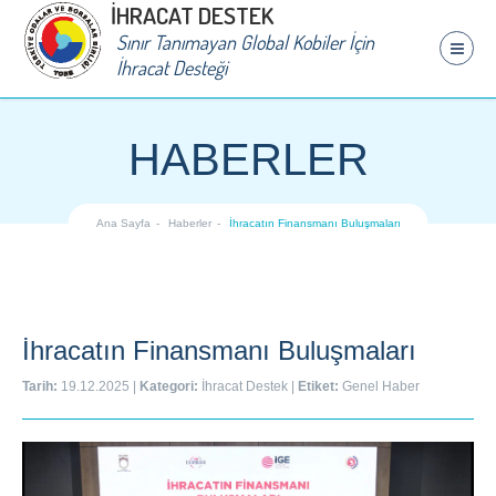
İHRACAT DESTEK
Sınır Tanımayan Global Kobiler İçin
İhracat Desteği
HABERLER
Ana Sayfa
Haberler
İhracatın Finansmanı Buluşmaları
İhracatın Finansmanı Buluşmaları
Tarih:
19.12.2025
|
Kategori:
İhracat Destek
|
Etiket:
Genel Haber