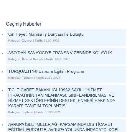
Geçmiş Haberler
Çin Heyeti Manisa İş Dünyası İle Buluştu
Kategori:
Ziyaret
|
Tarih:
21.05.2026
ASO’DAN SANAYİCİYE FRANSA VİZESİNDE KOLAYLIK
Kategori:
İhracat Destek
|
Tarih:
14.05.2026
TURQUALITY® Uzmanı Eğitim Programı
Kategori:
Toplantı
|
Tarih:
11.05.2026
T.C. TİCARET BAKANLIĞI 10962 SAYILI “HİZMET
İHRACATININ TANIMLANMASI, SINIFLANDIRILMASI VE
HİZMET SEKTÖRLERİNİN DESTEKLENMESİ HAKKINDA
KARAR” TANITIM TOPLANTISI
Kategori:
Toplantı
|
Tarih:
06.05.2026
AVRUPA İŞLETMELER AĞI KAPSAMINDA DIŞ TİCARET
EĞİTİMİ: EUROUTE, AVRUPA YOLUNDA İHRACATÇI KOBİ