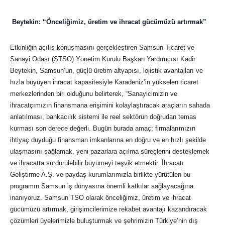
Beytekin: “Önceliğimiz, üretim ve ihracat gücümüzü artırmak”
Etkinliğin açılış konuşmasını gerçekleştiren Samsun Ticaret ve
Sanayi Odası (STSO) Yönetim Kurulu Başkan Yardımcısı Kadir
Beytekin, Samsun’un, güçlü üretim altyapısı, lojistik avantajları ve
hızla büyüyen ihracat kapasitesiyle Karadeniz’in yükselen ticaret
merkezlerinden biri olduğunu belirterek, “Sanayicimizin ve
ihracatçımızın finansmana erişimini kolaylaştıracak araçların sahada
anlatılması, bankacılık sistemi ile reel sektörün doğrudan temas
kurması son derece değerli. Bugün burada amaç; firmalarımızın
ihtiyaç duyduğu finansman imkanlarına en doğru ve en hızlı şekilde
ulaşmasını sağlamak, yeni pazarlara açılma süreçlerini desteklemek
ve ihracatta sürdürülebilir büyümeyi teşvik etmektir. İhracatı
Geliştirme A.Ş. ve paydaş kurumlarımızla birlikte yürütülen bu
programın Samsun iş dünyasına önemli katkılar sağlayacağına
inanıyoruz. Samsun TSO olarak önceliğimiz, üretim ve ihracat
gücümüzü artırmak, girişimcilerimize rekabet avantajı kazandıracak
çözümleri üyelerimizle buluşturmak ve şehrimizin Türkiye’nin dış