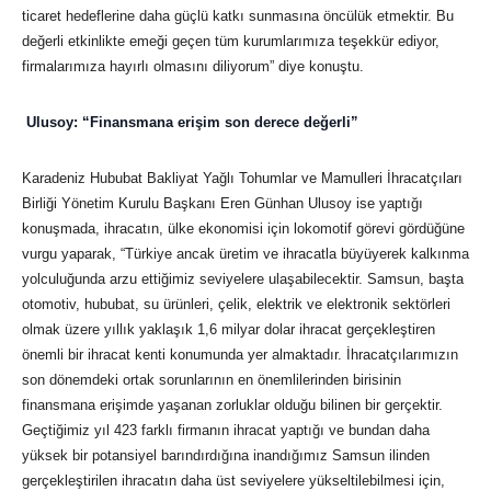
ticaret hedeflerine daha güçlü katkı sunmasına öncülük etmektir. Bu
değerli etkinlikte emeği geçen tüm kurumlarımıza teşekkür ediyor,
firmalarımıza hayırlı olmasını diliyorum” diye konuştu.
Ulusoy: “Finansmana erişim son derece değerli”
Karadeniz Hububat Bakliyat Yağlı Tohumlar ve Mamulleri İhracatçıları
Birliği Yönetim Kurulu Başkanı Eren Günhan Ulusoy ise yaptığı
konuşmada, ihracatın, ülke ekonomisi için lokomotif görevi gördüğüne
vurgu yaparak, “Türkiye ancak üretim ve ihracatla büyüyerek kalkınma
yolculuğunda arzu ettiğimiz seviyelere ulaşabilecektir. Samsun, başta
otomotiv, hububat, su ürünleri, çelik, elektrik ve elektronik sektörleri
olmak üzere yıllık yaklaşık 1,6 milyar dolar ihracat gerçekleştiren
önemli bir ihracat kenti konumunda yer almaktadır. İhracatçılarımızın
son dönemdeki ortak sorunlarının en önemlilerinden birisinin
finansmana erişimde yaşanan zorluklar olduğu bilinen bir gerçektir.
Geçtiğimiz yıl 423 farklı firmanın ihracat yaptığı ve bundan daha
yüksek bir potansiyel barındırdığına inandığımız Samsun ilinden
gerçekleştirilen ihracatın daha üst seviyelere yükseltilebilmesi için,