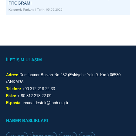
PROGRAMI
Kategori:
Toplantı
|
Tarih:
05.05.2026
İLETİŞİM ULAŞIM
Adres:
Dumlupınar Bulvarı No:252 (Eskişehir Yolu 9. Km.) 06530
/ANKARA
Telefon:
+90 312 218 22 33
Faks:
+ 90 312 218 22 09
E-posta:
ihracatdestek@tobb.org.tr
HABER BAŞLIKLARI
Dış Ticaret
İhracat Destek
Toplantı
Ziyaret