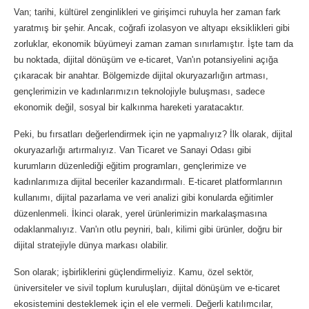
Van; tarihi, kültürel zenginlikleri ve girişimci ruhuyla her zaman fark
yaratmış bir şehir. Ancak, coğrafi izolasyon ve altyapı eksiklikleri gibi
zorluklar, ekonomik büyümeyi zaman zaman sınırlamıştır. İşte tam da
bu noktada, dijital dönüşüm ve e-ticaret, Van'ın potansiyelini açığa
çıkaracak bir anahtar. Bölgemizde dijital okuryazarlığın artması,
gençlerimizin ve kadınlarımızın teknolojiyle buluşması, sadece
ekonomik değil, sosyal bir kalkınma hareketi yaratacaktır.
Peki, bu fırsatları değerlendirmek için ne yapmalıyız? İlk olarak, dijital
okuryazarlığı artırmalıyız. Van Ticaret ve Sanayi Odası gibi
kurumların düzenlediği eğitim programları, gençlerimize ve
kadınlarımıza dijital beceriler kazandırmalı. E-ticaret platformlarının
kullanımı, dijital pazarlama ve veri analizi gibi konularda eğitimler
düzenlenmeli. İkinci olarak, yerel ürünlerimizin markalaşmasına
odaklanmalıyız. Van'ın otlu peyniri, balı, kilimi gibi ürünler, doğru bir
dijital stratejiyle dünya markası olabilir.
Son olarak; işbirliklerini güçlendirmeliyiz. Kamu, özel sektör,
üniversiteler ve sivil toplum kuruluşları, dijital dönüşüm ve e-ticaret
ekosistemini desteklemek için el ele vermeli. Değerli katılımcılar,