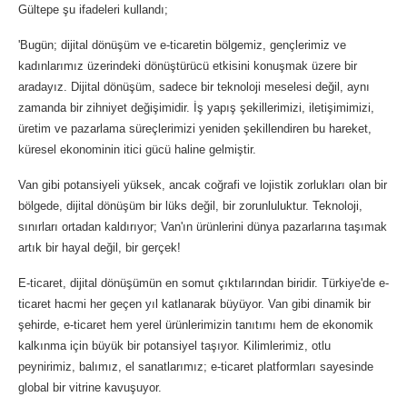
Gültepe şu ifadeleri kullandı;
'Bugün; dijital dönüşüm ve e-ticaretin bölgemiz, gençlerimiz ve
kadınlarımız üzerindeki dönüştürücü etkisini konuşmak üzere bir
aradayız. Dijital dönüşüm, sadece bir teknoloji meselesi değil, aynı
zamanda bir zihniyet değişimidir. İş yapış şekillerimizi, iletişimimizi,
üretim ve pazarlama süreçlerimizi yeniden şekillendiren bu hareket,
küresel ekonominin itici gücü haline gelmiştir.
Van gibi potansiyeli yüksek, ancak coğrafi ve lojistik zorlukları olan bir
bölgede, dijital dönüşüm bir lüks değil, bir zorunluluktur. Teknoloji,
sınırları ortadan kaldırıyor; Van'ın ürünlerini dünya pazarlarına taşımak
artık bir hayal değil, bir gerçek!
E-ticaret, dijital dönüşümün en somut çıktılarından biridir. Türkiye'de e-
ticaret hacmi her geçen yıl katlanarak büyüyor. Van gibi dinamik bir
şehirde, e-ticaret hem yerel ürünlerimizin tanıtımı hem de ekonomik
kalkınma için büyük bir potansiyel taşıyor. Kilimlerimiz, otlu
peynirimiz, balımız, el sanatlarımız; e-ticaret platformları sayesinde
global bir vitrine kavuşuyor.