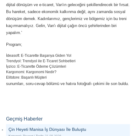
dijital dönüşüm ve e-ticaret, Van'ın geleceğini şekillendirecek bir fırsat.
Bu hareket, sadece ekonomik kalkınma değil, aynı zamanda sosyal
dönüşüm demek. Kadınlarımız, gençlerimiz ve bölgemiz için bu treni
kaçırmamalıyız. Gelin, Van'ı dijital çağın öncü şehirlerinden biri
yapalım.'
Program;
İdeasoft: E-Ticarette Başarıya Giden Yol
Trendyol: Trendyol ile E-Ticaret Sohbetleri
İyzico: E-Ticarette Ödeme Çözümleri
Kargonomi: Kargonomi Nedir?
Elitstore: Başarılı Müşteri
sunumları, soru-cevap bölümü ve hatıra fotoğrafı çekimi ile son buldu.
Geçmiş Haberler
Çin Heyeti Manisa İş Dünyası İle Buluştu
Kategori:
Ziyaret
|
Tarih:
21.05.2026