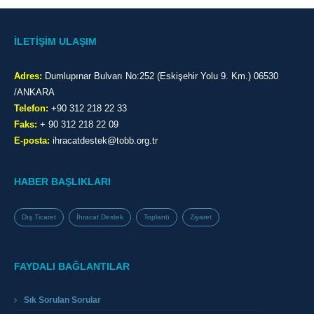
İLETİŞİM ULAŞIM
Adres:
Dumlupınar Bulvarı No:252 (Eskişehir Yolu 9. Km.) 06530
/ANKARA
Telefon:
+90 312 218 22 33
Faks:
+ 90 312 218 22 09
E-posta:
ihracatdestek@tobb.org.tr
HABER BAŞLIKLARI
Dış Ticaret
İhracat Destek
Toplantı
Ziyaret
FAYDALI BAĞLANTILAR
Sık Sorulan Sorular