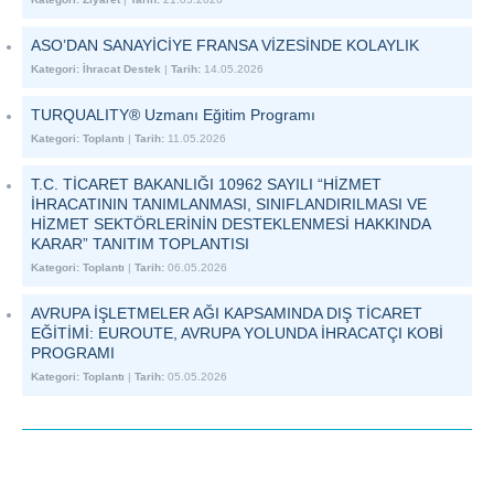
ASO’DAN SANAYİCİYE FRANSA VİZESİNDE KOLAYLIK
Kategori:
İhracat Destek
|
Tarih:
14.05.2026
TURQUALITY® Uzmanı Eğitim Programı
Kategori:
Toplantı
|
Tarih:
11.05.2026
T.C. TİCARET BAKANLIĞI 10962 SAYILI “HİZMET
İHRACATININ TANIMLANMASI, SINIFLANDIRILMASI VE
HİZMET SEKTÖRLERİNİN DESTEKLENMESİ HAKKINDA
KARAR” TANITIM TOPLANTISI
Kategori:
Toplantı
|
Tarih:
06.05.2026
AVRUPA İŞLETMELER AĞI KAPSAMINDA DIŞ TİCARET
EĞİTİMİ: EUROUTE, AVRUPA YOLUNDA İHRACATÇI KOBİ
PROGRAMI
Kategori:
Toplantı
|
Tarih:
05.05.2026